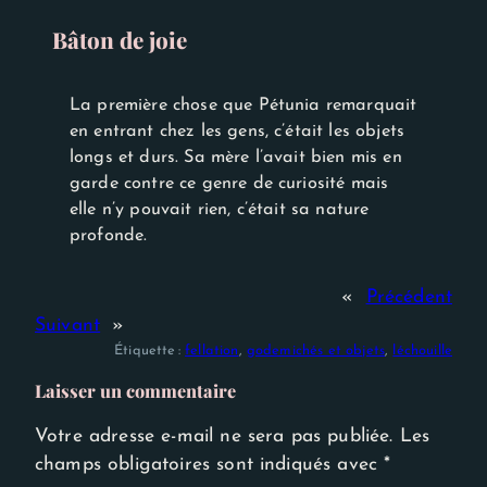
Experience
Afin que notre
Bâton de joie
site Web
fonctionne
aussi bien que
possible lors
La première chose que Pétunia remarquait
de votre
en entrant chez les gens, c’était les objets
visite. Si vous
refusez ces
longs et durs. Sa mère l’avait bien mis en
cookies,
garde contre ce genre de curiosité mais
certaines
elle n’y pouvait rien, c’était sa nature
fonctionnalités
disparaîtront
profonde.
du site Web.
«
Précédent
Suivant
»
Étiquette :
fellation
, 
godemichés et objets
, 
léchouille
Laisser un commentaire
Votre adresse e-mail ne sera pas publiée.
Les
champs obligatoires sont indiqués avec
*