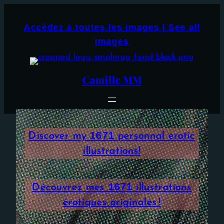
Aller
×
au
Accédez à toutes les images | See all
contenu
images
Camille MM
1671
Discover my
personnal erotic
illustrations!
1671
Découvrez mes
illustrations
érotiques originales !