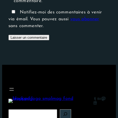
commentaire.
Notifiez-moi des commentaires à venir
via émail. Vous pouvez aussi
vous abonner
sans commenter.
Tumblr
Behance
Mastodon
LinkedIn
R