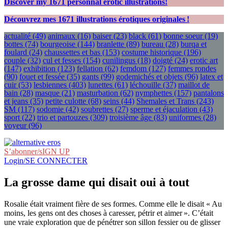
Discover my
1671
personnal erotic illustrations!
Découvrez mes
1671
illustrations érotiques originales !
actualité
(49)
animaux
(16)
baiser
(23)
black
(61)
bonne soeur
(19)
bottes
(74)
bourgeoise
(144)
branlette
(89)
bureau
(28)
burqa et
foulard
(24)
chaussettes et bas
(153)
costume historique
(196)
couple
(32)
cul et fesses
(154)
cunilingus
(18)
doigté
(24)
erotic art
(147)
exhibition
(123)
fellation
(62)
femdom
(127)
femmes rondes
(90)
fouet et fessée
(35)
gants
(99)
godemichés et objets
(96)
latex et
cuir
(53)
lesbiennes
(403)
lunettes
(61)
léchouille
(37)
maillot de
bain
(28)
masque
(21)
masturbation
(62)
nymphettes
(157)
pantalons
et jeans
(35)
petite culotte
(68)
seins
(44)
Shemales et Trans
(243)
SM
(117)
sodomie
(42)
soubrettes
(27)
sperme et éjaculation
(43)
sport
(22)
trio et partouzes
(309)
troisième âge
(83)
uniformes
(28)
voyeur
(96)
S’abonner/sIGN UP
Login/SE CONNECTER
La grosse dame qui disait oui à tout
Rosalie était vraiment fière de ses formes. Comme elle le disait « Au
moins, les gens ont des choses à caresser, pétrir et aimer ». C’était
une vraie exploration que de pénétrer son sillon fessier ou de glisser