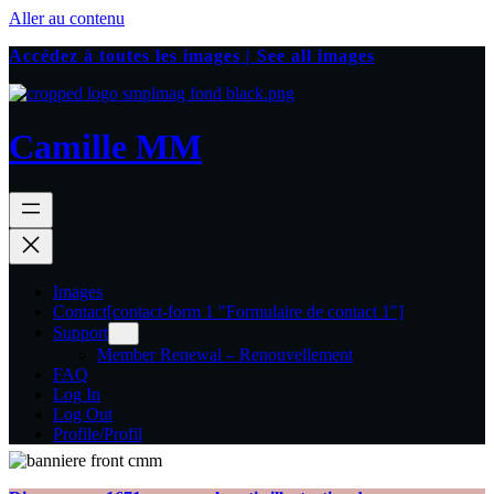
Aller au contenu
Accédez à toutes les images | See all images
Camille MM
Images
Contact
[contact-form 1 "Formulaire de contact 1"]
Support
Member Renewal – Renouvellement
FAQ
Log In
Log Out
Profile/Profil