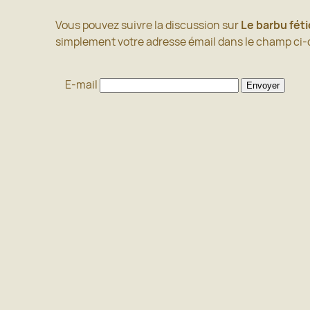
Aller
Vous pouvez suivre la discussion sur
Le barbu fét
×
au
simplement votre adresse émail dans le champ ci-
contenu
E-mail