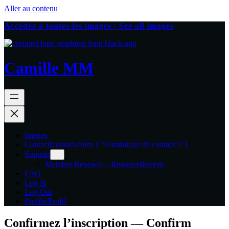
Aller au contenu
Accédez à toutes les images | See all images
Camille MM
Images
Contact
[contact-form 1 "Formulaire de contact 1"]
Support
Member Renewal – Renouvellement
FAQ
Log In
Log Out
Profile/Profil
Confirmez l’inscription — Confirm