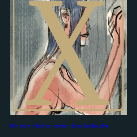
Nécessaire
Ces cookies ne
sont pas
facultatifs. Ils
sont
nécessaires au
fonctionnement
du site Web.
Norman allait se cacher dans la douche