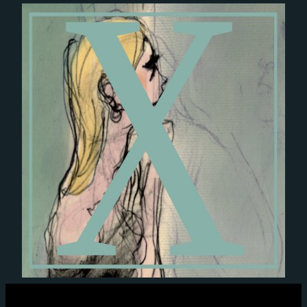
Experience
Afin que notre
site Web
fonctionne
aussi bien que
possible lors
de votre
visite. Si vous
refusez ces
cookies,
certaines
fonctionnalités
disparaîtront
du site Web.