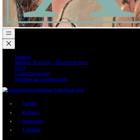
Support
Member Renewal – Renouvellement
FAQ
Login/Connexion
Politique de confidentialité
Tumblr
Behance
Mastodon
LinkedIn