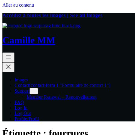
Aller au contenu
Accédez à toutes les images | See all images
Camille MM
Images
Contact
[contact-form 1 "Formulaire de contact 1"]
Support
Member Renewal – Renouvellement
FAQ
Log In
Log Out
Profile/Profil
Étiquette :
fourrures