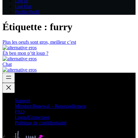
Log In
Log Out
Profile/Profil
Étiquette :
furry
Plus les oeufs sont gros, meilleur c’est
Éh ben mon p’tit loup ?
Chat
Support
Member Renewal – Renouvellement
FAQ
Login/Connexion
Politique de confidentialité