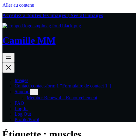
Aller au contenu
Accédez à toutes les images | See all images
Camille MM
Images
Contact
[contact-form 1 "Formulaire de contact 1"]
Support
Member Renewal – Renouvellement
FAQ
Log In
Log Out
Profile/Profil
Étiquette :
muscles