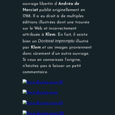
ouvrage libertin d
Andréa de
Nerciat
publié originellement en
1788. Il a eu droit à de multiples
éditions illustrées dont une trouvée
sur le Web et incorrectement
attribuée à
Klem
. En fait, il existe
Doctorat impromptu
bien un
illustré
par
Klem
et ces images proviennent
donc sûrement d’un autre ouvrage.
Si vous en connaissez l’origine,
n’hésitez pas à laisser un petit
Nécessaire
commentaire.
Ces cookies ne
sont pas
facultatifs. Ils
sont
nécessaires au
fonctionnement
du site Web.