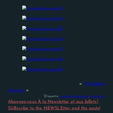
Experience
Afin que notre
site Web
fonctionne
aussi bien que
possible lors
de votre
visite. Si vous
refusez ces
cookies,
certaines
fonctionnalités
disparaîtront
du site Web.
«
Précédent
Suivant
»
Étiquette :
costume historique
, 
erotic art
Abonnez-vous À la Newsletter et aux billets !
SUBscribe to the NEWSLEtter and the posts!