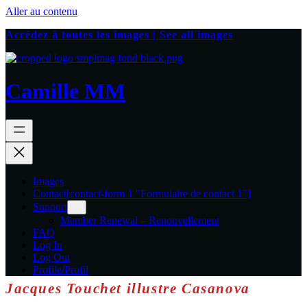
Aller au contenu
Accédez à toutes les images | See all images
Camille MM
Images
Contact
[contact-form 1 "Formulaire de contact 1"]
Support
Member Renewal – Renouvellement
FAQ
Log In
Log Out
Profile/Profil
Jacques Touchet illustre Casanova