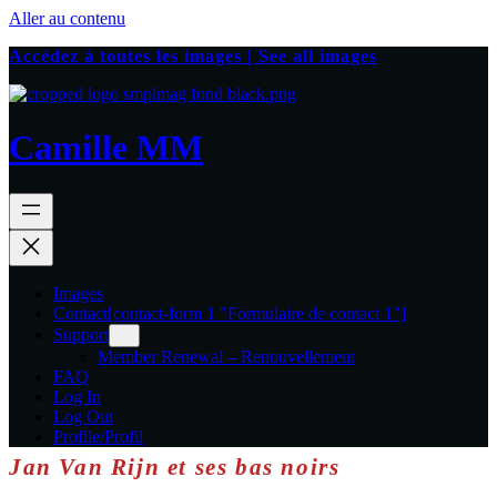
Aller au contenu
Accédez à toutes les images | See all images
Camille MM
Images
Contact
[contact-form 1 "Formulaire de contact 1"]
Support
Member Renewal – Renouvellement
FAQ
Log In
Log Out
Profile/Profil
Jan Van Rijn et ses bas noirs