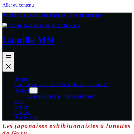
Aller au contenu
Accédez à toutes les images | See all images
Camille MM
Images
Contact
[contact-form 1 "Formulaire de contact 1"]
Support
Member Renewal – Renouvellement
FAQ
Log In
Log Out
Profile/Profil
Les japonaises exhibitionnistes à lunettes
de Gusu