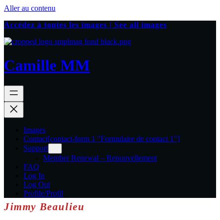
Aller au contenu
Accédez à toutes les images | See all images
Camille MM
Images
Contact
[contact-form 1 "Formulaire de contact 1"]
Support
Member Renewal – Renouvellement
FAQ
Log In
Log Out
Profile/Profil
Jimmy Beaulieu