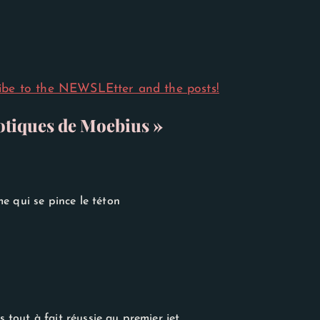
ibe to the NEWSLEtter and the posts!
otiques de Moebius »
e qui se pince le téton
s tout à fait réussie au premier jet.