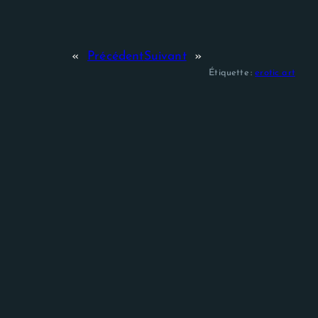
«
Précédent
Suivant
»
Étiquette :
erotic art