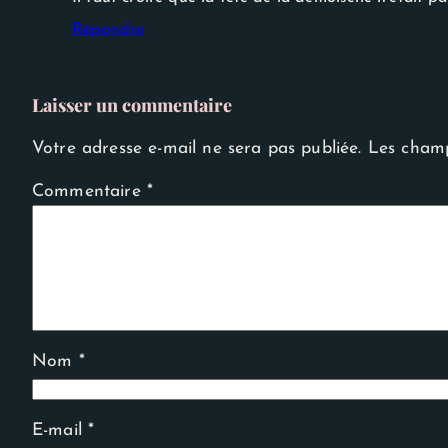
Experience
Afin que notre
Répondre
site Web
fonctionne
aussi bien que
possible lors
Laisser un commentaire
de votre
visite. Si vous
refusez ces
Votre adresse e-mail ne sera pas publiée.
Les champ
cookies,
certaines
Commentaire
*
fonctionnalités
disparaîtront
du site Web.
Nom
*
E-mail
*