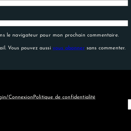
ans le navigateur pour mon prochain commentaire.
ail. Vous pouvez aussi
vous abonner
sans commenter.
gin/Connexion
Politique de confidentialité
e
c
h