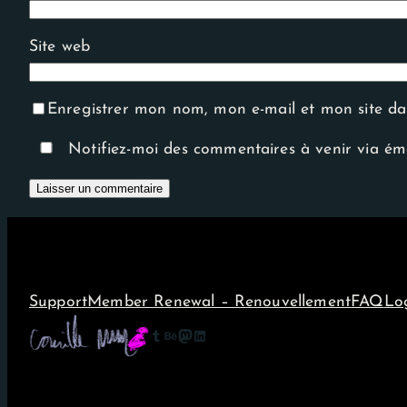
Site web
Enregistrer mon nom, mon e-mail et mon site d
Notifiez-moi des commentaires à venir via ém
Support
Member Renewal – Renouvellement
FAQ
Lo
Tumblr
Behance
Mastodon
LinkedIn