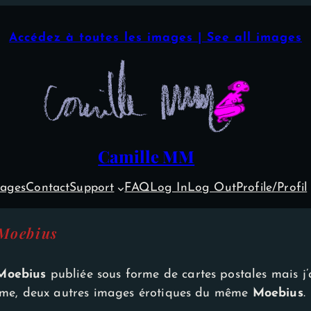
Accédez à toutes les images | See all images
Camille MM
ages
Contact
Support
FAQ
Log In
Log Out
Profile/Profil
 Moebius
Moebius
publiée sous forme de cartes postales mais j’a
prime, deux autres images érotiques du même
Moebius
.