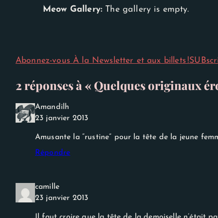
Meow Gallery:
The gallery is empty.
Abonnez-vous À la Newsletter et aux billets !
SUBscr
2 réponses à « Quelques originaux ér
Amandilh
23 janvier 2013
Nécessaire
Amusante la “rustine” pour la tête de la jeune femm
Ces cookies ne
sont pas
Répondre
facultatifs. Ils
sont
nécessaires au
fonctionnement
camille
du site Web.
23 janvier 2013
Il faut croire que la tête de la demoiselle n’était pa