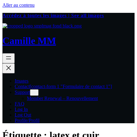
Aller au contenu
Accédez à toutes les images | See all images
Camille MM
Images
Contact
[contact-form 1 "Formulaire de contact 1"]
Support
Member Renewal – Renouvellement
FAQ
Log In
Log Out
Profile/Profil
Étiquette :
latex et cuir