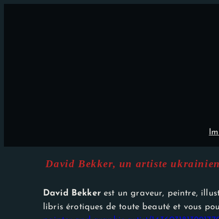
Aller
×
au
contenu
Im
David Bekker, un artiste ukrainien
David Bekker
est un graveur, peintre, illu
libris érotiques de toute beauté et vous po