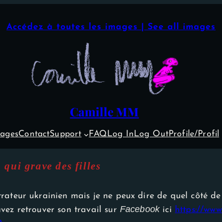
Accédez à toutes les images | See all images
Camille MM
ages
Contact
Support
FAQ
Log In
Log Out
Profile/Profil
 qui grave des filles
strateur ukrainien mais je ne peux dire de quel côté de 
Facebook
uvez retrouver son travail sur
ici
https://ww