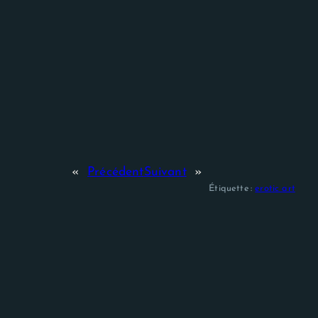
«
Précédent
Suivant
»
Étiquette :
erotic art