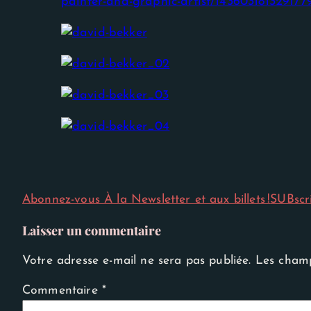
painter-and-graphic-artist/143603181329177
Nécessaire
Abonnez-vous À la Newsletter et aux billets !
SUBscr
Ces cookies ne
sont pas
facultatifs. Ils
Laisser un commentaire
sont
nécessaires au
fonctionnement
Votre adresse e-mail ne sera pas publiée.
Les champ
du site Web.
Commentaire
*