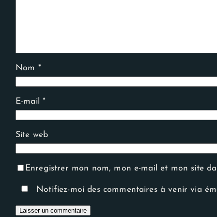
Experience
Afin que notre
site Web
fonctionne
aussi bien que
possible lors
de votre
visite. Si vous
Nom
*
refusez ces
cookies,
certaines
fonctionnalités
E-mail
*
disparaîtront
du site Web.
Site web
Enregistrer mon nom, mon e-mail et mon site d
Notifiez-moi des commentaires à venir via ém