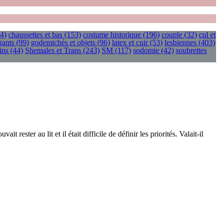
4)
chaussettes et bas
(153)
costume historique
(196)
couple
(32)
cul et
gants
(99)
godemichés et objets
(96)
latex et cuir
(53)
lesbiennes
(403)
ins
(44)
Shemales et Trans
(243)
SM
(117)
sodomie
(42)
soubrettes
 rester au lit et il était difficile de définir les priorités. Valait-il