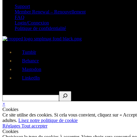
Support
Member Renewal – Renouvellement
FAQ
Login/Connexion
Politique de confidentialité
Tumblr
Behance
Mastodon
LinkedIn
Rechercher
×
Cookies
Ce site utilise des cookies. Si cela vous convient, cliquez sur « Acce
adultes.
Lisez notre politique de cookie
Réglages
Tout accepter
Cookies
Choisissez le type de cookies à accepter. Votre choix sera conservé p