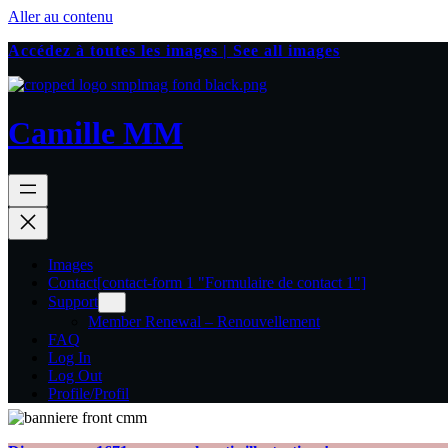
Aller au contenu
Accédez à toutes les images | See all images
Camille MM
Images
Contact
[contact-form 1 "Formulaire de contact 1"]
Support
Member Renewal – Renouvellement
FAQ
Log In
Log Out
Profile/Profil