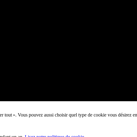
pter tout ». Vous pouvez aussi choisir quel type de cookie vous désirez e
endant un an.
Lisez notre politique de cookie