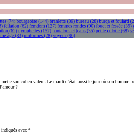
ttes
(74)
bourgeoise
(144)
branlette
(89)
bureau
(28)
burqa et foulard
(2
3)
fellation
(62)
femdom
(127)
femmes rondes
(90)
fouet et fessée
(35)
tion
(62)
nymphettes
(157)
pantalons et jeans
(35)
petite culotte
(68)
se
ième âge
(83)
uniformes
(28)
voyeur
(96)
 mette son cul en valeur. Le mardi c’était aussi le jour où son homme pouvait
 l’amour ?
t indiqués avec
*