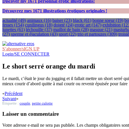
Discover my
1671
personnal erotic illustrations!
Découvrez mes
1671
illustrations érotiques originales !
actualité
(49)
animaux
(16)
baiser
(23)
black
(61)
bonne soeur
(19)
bo
fesses
(154)
cunilingus
(18)
doigté
(24)
erotic art
(147)
exhibition
(12
lunettes
(61)
léchouille
(37)
maillot de bain
(28)
masque
(21)
masturba
(27)
sperme et éjaculation
(43)
sport
(22)
trio et partouzes
(309)
trois
S’abonner/sIGN UP
Login/SE CONNECTER
Le short serré orange du mardi
Le mardi, c’était le jour du jogging et il fallait mettre un short serré qui
mieux courir d’abord quitte à mal courir ou revenir épuisée pour faire
«
Précédent
Suivant
»
Étiquette :
couple
,
petite culotte
Laisser un commentaire
Votre adresse e-mail ne sera pas publiée.
Les champs obligatoires son