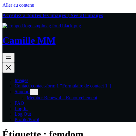
Aller au contenu
Accédez à toutes les images | See all images
Camille MM
Images
Contact
[contact-form 1 "Formulaire de contact 1"]
Support
Member Renewal – Renouvellement
FAQ
Log In
Log Out
Profile/Profil
Étiquette :
femdom