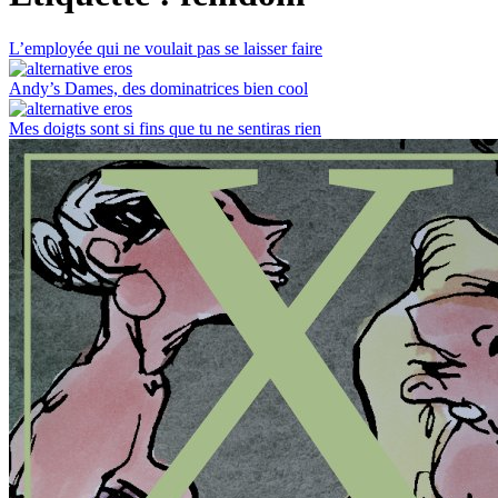
L’employée qui ne voulait pas se laisser faire
Andy’s Dames, des dominatrices bien cool
Mes doigts sont si fins que tu ne sentiras rien