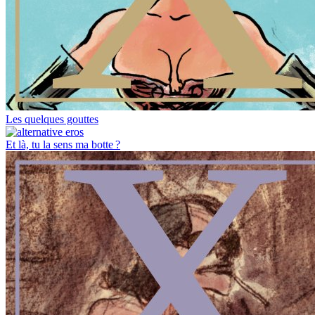
Les quelques gouttes
Et là, tu la sens ma botte ?