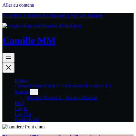
Aller au contenu
Accédez à toutes les images | See all images
Camille MM
Images
Contact
[contact-form 1 "Formulaire de contact 1"]
Support
Member Renewal – Renouvellement
FAQ
Log In
Log Out
Profile/Profil