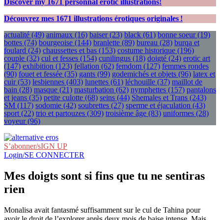
Discover my
1671
personnal erotic illustrations!
Découvrez mes
1671
illustrations érotiques originales !
actualité
(49)
animaux
(16)
baiser
(23)
black
(61)
bonne soeur
(19)
bottes
(74)
bourgeoise
(144)
branlette
(89)
bureau
(28)
burqa et
foulard
(24)
chaussettes et bas
(153)
costume historique
(196)
couple
(32)
cul et fesses
(154)
cunilingus
(18)
doigté
(24)
erotic art
(147)
exhibition
(123)
fellation
(62)
femdom
(127)
femmes rondes
(90)
fouet et fessée
(35)
gants
(99)
godemichés et objets
(96)
latex et
cuir
(53)
lesbiennes
(403)
lunettes
(61)
léchouille
(37)
maillot de
bain
(28)
masque
(21)
masturbation
(62)
nymphettes
(157)
pantalons
et jeans
(35)
petite culotte
(68)
seins
(44)
Shemales et Trans
(243)
SM
(117)
sodomie
(42)
soubrettes
(27)
sperme et éjaculation
(43)
sport
(22)
trio et partouzes
(309)
troisième âge
(83)
uniformes
(28)
voyeur
(96)
S’abonner/sIGN UP
Login/SE CONNECTER
Mes doigts sont si fins que tu ne sentiras
rien
Monalisa avait fantasmé suffisamment sur le cul de Tahina pour
avoir le droit de l’explorer après deux mois de baise intense. Mais