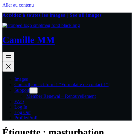
Aller au contenu
Accédez à toutes les images | See all images
Camille MM
Images
Contact
[contact-form 1 "Formulaire de contact 1"]
Support
Member Renewal – Renouvellement
FAQ
Log In
Log Out
Profile/Profil
Étiquette :
masturbation