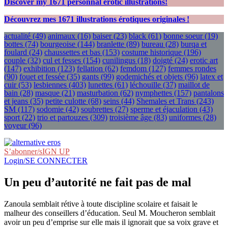
Discover my
1671
personnal erotic illustrations!
Découvrez mes
1671
illustrations érotiques originales !
actualité
(49)
animaux
(16)
baiser
(23)
black
(61)
bonne soeur
(19)
bottes
(74)
bourgeoise
(144)
branlette
(89)
bureau
(28)
burqa et
foulard
(24)
chaussettes et bas
(153)
costume historique
(196)
couple
(32)
cul et fesses
(154)
cunilingus
(18)
doigté
(24)
erotic art
(147)
exhibition
(123)
fellation
(62)
femdom
(127)
femmes rondes
(90)
fouet et fessée
(35)
gants
(99)
godemichés et objets
(96)
latex et
cuir
(53)
lesbiennes
(403)
lunettes
(61)
léchouille
(37)
maillot de
bain
(28)
masque
(21)
masturbation
(62)
nymphettes
(157)
pantalons
et jeans
(35)
petite culotte
(68)
seins
(44)
Shemales et Trans
(243)
SM
(117)
sodomie
(42)
soubrettes
(27)
sperme et éjaculation
(43)
sport
(22)
trio et partouzes
(309)
troisième âge
(83)
uniformes
(28)
voyeur
(96)
S’abonner/sIGN UP
Login/SE CONNECTER
Un peu d’autorité ne fait pas de mal
Zanoula semblait rétive à toute discipline scolaire et faisait le
malheur des conseillers d’éducation. Seul M. Moucheron semblait
avoir un peu d’emprise sur elle mais il ignorait que sa voix grave et