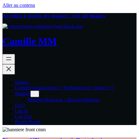
Aller au contenu
Accédez à toutes les images | See all images
Camille MM
Images
Contact
[contact-form 1 "Formulaire de contact 1"]
Support
Member Renewal – Renouvellement
FAQ
Log In
Log Out
Profile/Profil