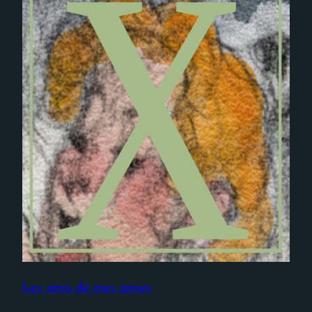
Nécessaire
Ces cookies ne
sont pas
facultatifs. Ils
sont
nécessaires au
fonctionnement
du site Web.
Les amis de mes amies