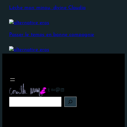
Lèche mon minou, divine Claudia
Passer le temps en bonne compagnie
Tumblr
Behance
Mastodon
LinkedIn
R
e
c
h