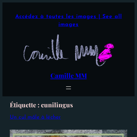
Aller
×
au
Accédez à toutes les images | See all
contenu
images
Camille MM
Étiquette :
cunilingus
Un cul mâle à lécher