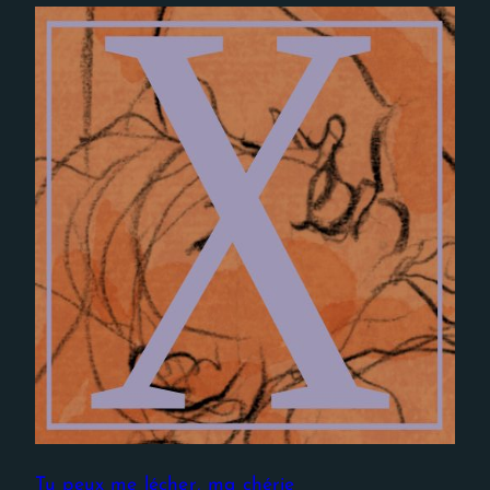
Experience
Afin que notre
site Web
fonctionne
aussi bien que
possible lors
de votre
visite. Si vous
refusez ces
cookies,
certaines
fonctionnalités
disparaîtront
du site Web.
Tu peux me lécher, ma chérie