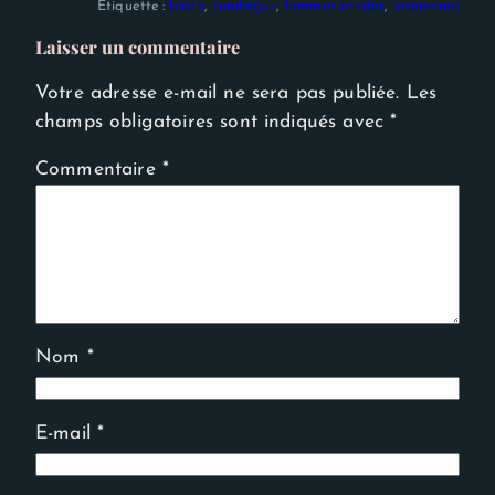
Étiquette :
black
, 
cunilingus
, 
femmes rondes
, 
lesbiennes
Laisser un commentaire
Votre adresse e-mail ne sera pas publiée.
Les
champs obligatoires sont indiqués avec
*
Commentaire
*
Nom
*
E-mail
*