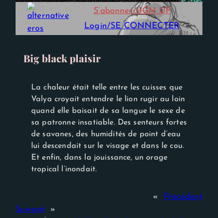
Experience
S’abonner/sIGN UP
Afin que notre
site Web
Login/SE CONNECTER
fonctionne
aussi bien que
possible lors
de votre
Big black plaisir
visite. Si vous
refusez ces
cookies,
certaines
La chaleur était telle entre les cuisses que
fonctionnalités
Valya croyait entendre le lion rugir au loin
disparaîtront
quand elle baisait de sa langue le sexe de
du site Web.
sa patronne insatiable. Des senteurs fortes
de savanes, des humidités de point d’eau
lui descendait sur le visage et dans le cou.
Et enfin, dans la jouissance, un orage
tropical l’inondait.
«
Précédent
Suivant
»