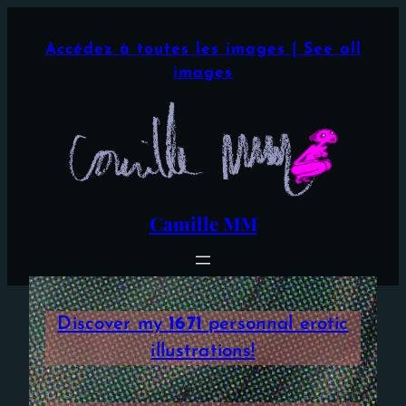
Aller
×
au
Accédez à toutes les images | See all
contenu
images
Camille MM
Discover my
1671
personnal erotic
illustrations!