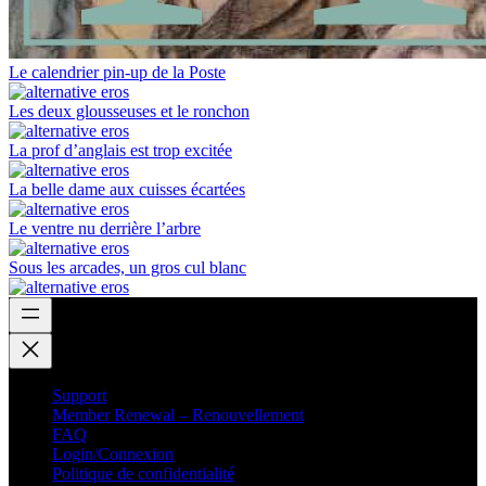
Le calendrier pin-up de la Poste
Les deux glousseuses et le ronchon
La prof d’anglais est trop excitée
La belle dame aux cuisses écartées
Le ventre nu derrière l’arbre
Sous les arcades, un gros cul blanc
Support
Member Renewal – Renouvellement
FAQ
Login/Connexion
Politique de confidentialité