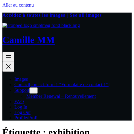
Aller au contenu
Accédez à toutes les images | See all images
Camille MM
Images
Contact
[contact-form 1 "Formulaire de contact 1"]
Support
Member Renewal – Renouvellement
FAQ
Log In
Log Out
Profile/Profil
Étiquette :
exhibition