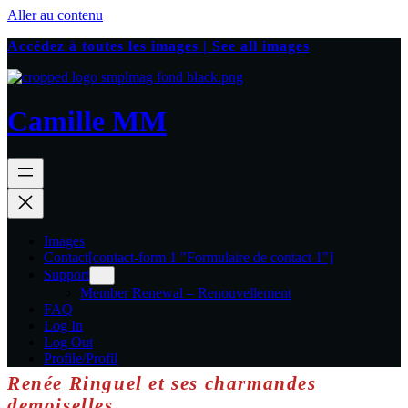
Aller au contenu
Accédez à toutes les images | See all images
Camille MM
Images
Contact
[contact-form 1 "Formulaire de contact 1"]
Support
Member Renewal – Renouvellement
FAQ
Log In
Log Out
Profile/Profil
Renée Ringuel et ses charmandes
demoiselles