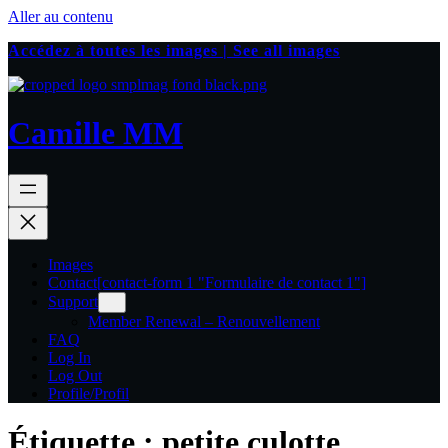
Aller au contenu
Accédez à toutes les images | See all images
Camille MM
Images
Contact
[contact-form 1 "Formulaire de contact 1"]
Support
Member Renewal – Renouvellement
FAQ
Log In
Log Out
Profile/Profil
Étiquette :
petite culotte