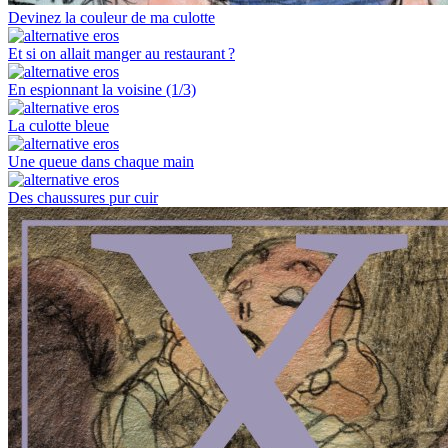
Devinez la couleur de ma culotte
Et si on allait manger au restaurant ?
En espionnant la voisine (1/3)
La culotte bleue
Une queue dans chaque main
Des chaussures pur cuir