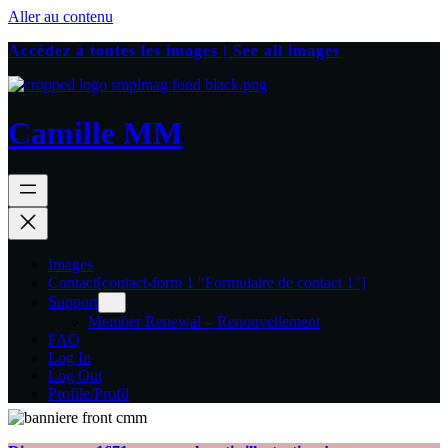
Aller au contenu
Accédez à toutes les images | See all images
Camille MM
Images
Contact
[contact-form 1 "Formulaire de contact 1"]
Support
Member Renewal – Renouvellement
FAQ
Log In
Log Out
Profile/Profil