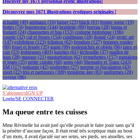
Discover my
1671
personnal erotic illustrations!
Découvrez mes
1671
illustrations érotiques originales !
actualité
(49)
animaux
(16)
baiser
(23)
black
(61)
bonne soeur
(19)
bottes
(74)
bourgeoise
(144)
branlette
(89)
bureau
(28)
burqa et
foulard
(24)
chaussettes et bas
(153)
costume historique
(196)
couple
(32)
cul et fesses
(154)
cunilingus
(18)
doigté
(24)
erotic art
(147)
exhibition
(123)
fellation
(62)
femdom
(127)
femmes rondes
(90)
fouet et fessée
(35)
gants
(99)
godemichés et objets
(96)
latex et
cuir
(53)
lesbiennes
(403)
lunettes
(61)
léchouille
(37)
maillot de
bain
(28)
masque
(21)
masturbation
(62)
nymphettes
(157)
pantalons
et jeans
(35)
petite culotte
(68)
seins
(44)
Shemales et Trans
(243)
SM
(117)
sodomie
(42)
soubrettes
(27)
sperme et éjaculation
(43)
sport
(22)
trio et partouzes
(309)
troisième âge
(83)
uniformes
(28)
voyeur
(96)
S’abonner/sIGN UP
Login/SE CONNECTER
Ma queue entre tes cuisses
Mme Révinelle lui avait juré qu’elle pouvait le faire jouir sans qu’il
la pénètre d’aucune façon. Il était resté très sceptique mais au bout
d’un mois, il avait éjaculé sur ses seins, ses pieds, ses aisselles, ses