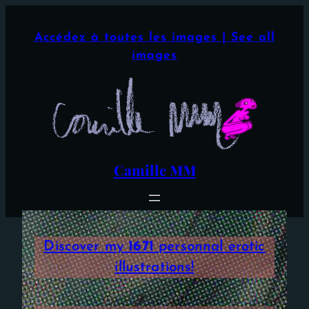
Aller
×
au
Accédez à toutes les images | See all
contenu
images
Camille MM
Discover my
1671
personnal erotic
illustrations!