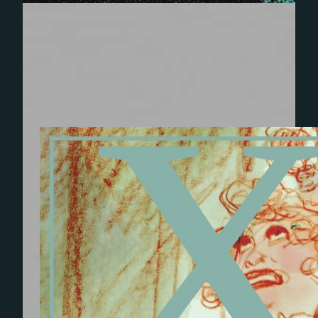
Experience
Afin que notre
site Web
fonctionne
aussi bien que
possible lors
de votre
visite. Si vous
refusez ces
cookies,
certaines
fonctionnalités
disparaîtront
du site Web.