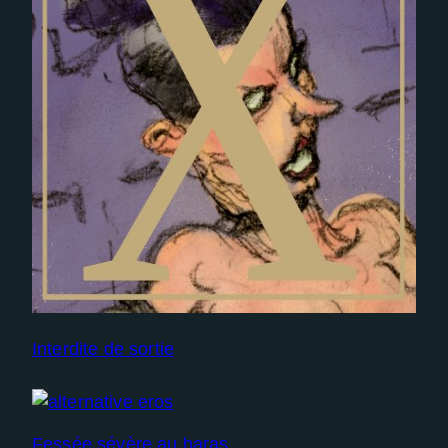
Experience
Afin que notre
site Web
fonctionne
aussi bien
que possible
lors de votre
visite. Si vous
refusez ces
cookies,
certaines
fonctionnalités
disparaîtront
du site Web.
Interdite de sortie
Fessée sévère au haras