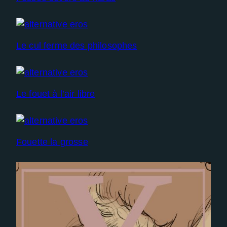
Le cul ferme des philosophes
Le fouet à l’air libre
Fouette la grosse