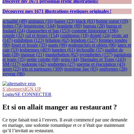
Discover my
1671
personnal erotic illustrations!
Découvrez mes
1671
illustrations érotiques originales !
actualité
(49)
animaux
(16)
baiser
(23)
black
(61)
bonne soeur
(19)
bottes
(74)
bourgeoise
(144)
branlette
(89)
bureau
(28)
burqa et
foulard
(24)
chaussettes et bas
(153)
costume historique
(196)
couple
(32)
cul et fesses
(154)
cunilingus
(18)
doigté
(24)
erotic art
(147)
exhibition
(123)
fellation
(62)
femdom
(127)
femmes rondes
(90)
fouet et fessée
(35)
gants
(99)
godemichés et objets
(96)
latex et
cuir
(53)
lesbiennes
(403)
lunettes
(61)
léchouille
(37)
maillot de
bain
(28)
masque
(21)
masturbation
(62)
nymphettes
(157)
pantalons
et jeans
(35)
petite culotte
(68)
seins
(44)
Shemales et Trans
(243)
SM
(117)
sodomie
(42)
soubrettes
(27)
sperme et éjaculation
(43)
sport
(22)
trio et partouzes
(309)
troisième âge
(83)
uniformes
(28)
voyeur
(96)
S’abonner/sIGN UP
Login/SE CONNECTER
Et si on allait manger au restaurant ?
Ce type faisait tout à l’envers. Il avait commencé par une demande
en mariage, une sodomie romantique et ce n’était que maintenant
qu’il l’invitait au restaurant.