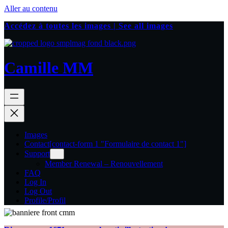
Aller au contenu
Accédez à toutes les images | See all images
Camille MM
Images
Contact
[contact-form 1 "Formulaire de contact 1"]
Support
Member Renewal – Renouvellement
FAQ
Log In
Log Out
Profile/Profil