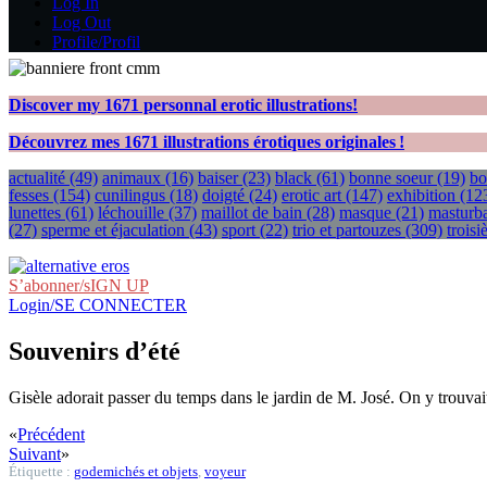
Log In
Log Out
Profile/Profil
Discover my
1671
personnal erotic illustrations!
Découvrez mes
1671
illustrations érotiques originales !
actualité
(49)
animaux
(16)
baiser
(23)
black
(61)
bonne soeur
(19)
bo
fesses
(154)
cunilingus
(18)
doigté
(24)
erotic art
(147)
exhibition
(12
lunettes
(61)
léchouille
(37)
maillot de bain
(28)
masque
(21)
masturba
(27)
sperme et éjaculation
(43)
sport
(22)
trio et partouzes
(309)
trois
S’abonner/sIGN UP
Login/SE CONNECTER
Souvenirs d’été
Gisèle adorait passer du temps dans le jardin de M. José. On y trouvai
«
Précédent
Suivant
»
Étiquette :
godemichés et objets
,
voyeur