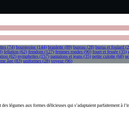
ttes
(74)
bourgeoise
(144)
branlette
(89)
bureau
(28)
burqa et foulard
(2
3)
fellation
(62)
femdom
(127)
femmes rondes
(90)
fouet et fessée
(35)
tion
(62)
nymphettes
(157)
pantalons et jeans
(35)
petite culotte
(68)
se
ième âge
(83)
uniformes
(28)
voyeur
(96)
t des légumes aux formes délicieuses qui s’adaptaient parfaitement à l’i