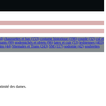
4)
chaussettes et bas
(153)
costume historique
(196)
couple
(32)
cul et
gants
(99)
godemichés et objets
(96)
latex et cuir
(53)
lesbiennes
(403)
ins
(44)
Shemales et Trans
(243)
SM
(117)
sodomie
(42)
soubrettes
ntimité des dames.