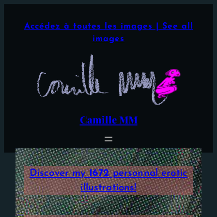
Aller
×
au
Accédez à toutes les images | See all
contenu
images
Camille MM
Discover my
1672
personnal erotic
illustrations!