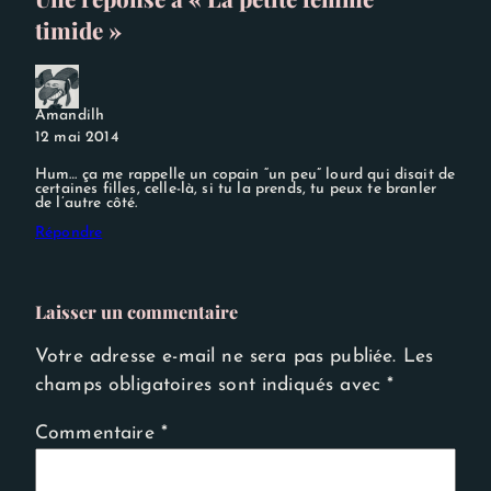
timide »
Amandilh
12 mai 2014
Hum… ça me rappelle un copain “un peu” lourd qui disait de
certaines filles, celle-là, si tu la prends, tu peux te branler
de l’autre côté.
Répondre
Laisser un commentaire
Votre adresse e-mail ne sera pas publiée.
Les
champs obligatoires sont indiqués avec
*
Commentaire
*