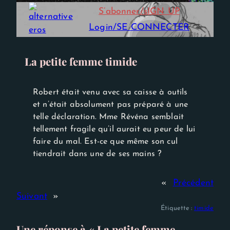
Experience
S’abonner/sIGN UP
Afin que notre
site Web
Login/SE CONNECTER
fonctionne
aussi bien que
possible lors
de votre
La petite femme timide
visite. Si vous
refusez ces
cookies,
certaines
Robert était venu avec sa caisse à outils
fonctionnalités
et n’était absolument pas préparé à une
disparaîtront
telle déclaration. Mme Révéna semblait
du site Web.
tellement fragile qu’il aurait eu peur de lui
faire du mal. Est-ce que même son cul
tiendrait dans une de ses mains ?
«
Précédent
Suivant
»
Étiquette :
timide
Une réponse à « La petite femme