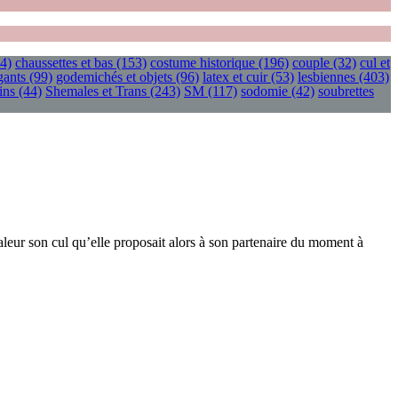
4)
chaussettes et bas
(153)
costume historique
(196)
couple
(32)
cul et
gants
(99)
godemichés et objets
(96)
latex et cuir
(53)
lesbiennes
(403)
ins
(44)
Shemales et Trans
(243)
SM
(117)
sodomie
(42)
soubrettes
valeur son cul qu’elle proposait alors à son partenaire du moment à