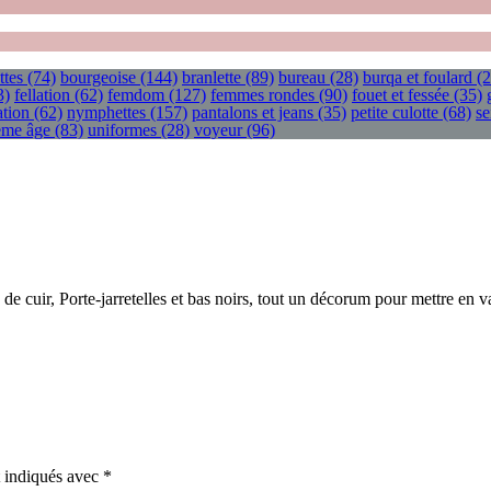
ttes
(74)
bourgeoise
(144)
branlette
(89)
bureau
(28)
burqa et foulard
(2
3)
fellation
(62)
femdom
(127)
femmes rondes
(90)
fouet et fessée
(35)
tion
(62)
nymphettes
(157)
pantalons et jeans
(35)
petite culotte
(68)
se
ième âge
(83)
uniformes
(28)
voyeur
(96)
 de cuir, Porte-jarretelles et bas noirs, tout un décorum pour mettre en 
t indiqués avec
*