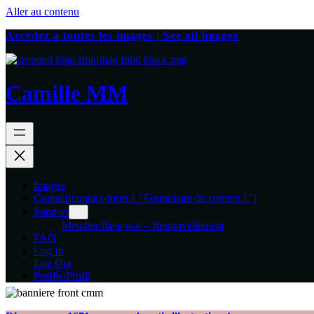
Aller au contenu
Accédez à toutes les images | See all images
Camille MM
Images
Contact
[contact-form 1 "Formulaire de contact 1"]
Support
Member Renewal – Renouvellement
FAQ
Log In
Log Out
Profile/Profil