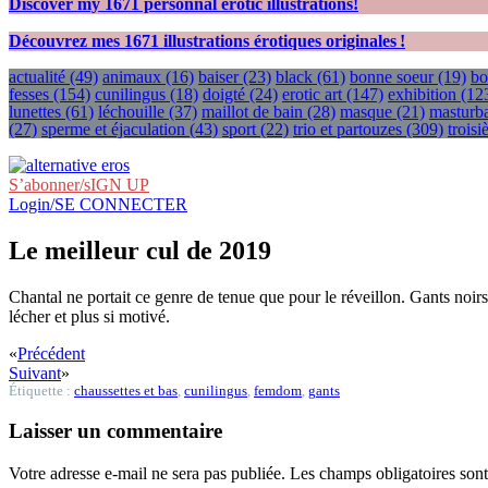
Discover my
1671
personnal erotic illustrations!
Découvrez mes
1671
illustrations érotiques originales !
actualité
(49)
animaux
(16)
baiser
(23)
black
(61)
bonne soeur
(19)
bo
fesses
(154)
cunilingus
(18)
doigté
(24)
erotic art
(147)
exhibition
(12
lunettes
(61)
léchouille
(37)
maillot de bain
(28)
masque
(21)
masturba
(27)
sperme et éjaculation
(43)
sport
(22)
trio et partouzes
(309)
trois
S’abonner/sIGN UP
Login/SE CONNECTER
Le meilleur cul de 2019
Chantal ne portait ce genre de tenue que pour le réveillon. Gants noirs
lécher et plus si motivé.
«
Précédent
Suivant
»
Étiquette :
chaussettes et bas
,
cunilingus
,
femdom
,
gants
Laisser un commentaire
Votre adresse e-mail ne sera pas publiée.
Les champs obligatoires son