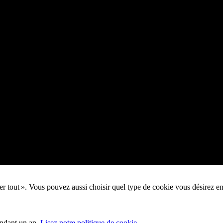
pter tout ». Vous pouvez aussi choisir quel type de cookie vous désirez e
endant un an.
Lisez notre politique de cookie