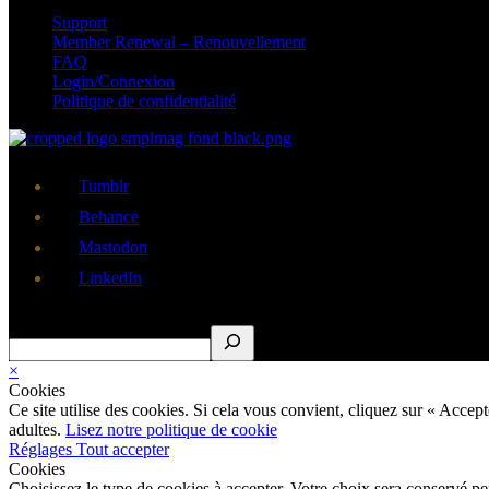
Support
Member Renewal – Renouvellement
FAQ
Login/Connexion
Politique de confidentialité
Tumblr
Behance
Mastodon
LinkedIn
Rechercher
×
Cookies
Ce site utilise des cookies. Si cela vous convient, cliquez sur « Acce
adultes.
Lisez notre politique de cookie
Réglages
Tout accepter
Cookies
Choisissez le type de cookies à accepter. Votre choix sera conservé p