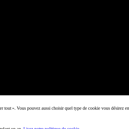
pter tout ». Vous pouvez aussi choisir quel type de cookie vous désirez e
endant un an.
Lisez notre politique de cookie