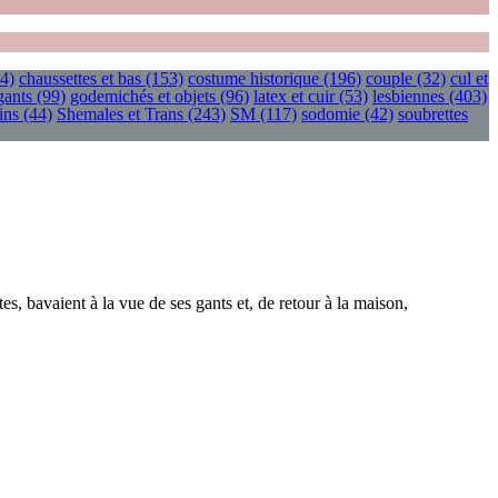
4)
chaussettes et bas
(153)
costume historique
(196)
couple
(32)
cul et
gants
(99)
godemichés et objets
(96)
latex et cuir
(53)
lesbiennes
(403)
ins
(44)
Shemales et Trans
(243)
SM
(117)
sodomie
(42)
soubrettes
s, bavaient à la vue de ses gants et, de retour à la maison,