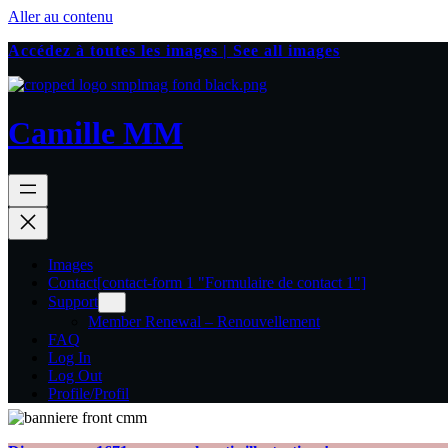
Aller au contenu
Accédez à toutes les images | See all images
Camille MM
Images
Contact
[contact-form 1 "Formulaire de contact 1"]
Support
Member Renewal – Renouvellement
FAQ
Log In
Log Out
Profile/Profil