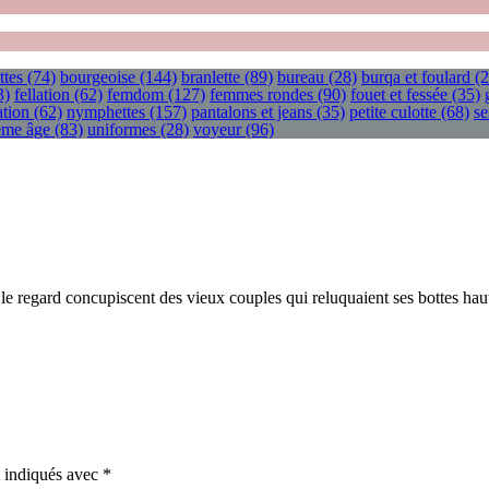
ttes
(74)
bourgeoise
(144)
branlette
(89)
bureau
(28)
burqa et foulard
(2
3)
fellation
(62)
femdom
(127)
femmes rondes
(90)
fouet et fessée
(35)
tion
(62)
nymphettes
(157)
pantalons et jeans
(35)
petite culotte
(68)
se
ième âge
(83)
uniformes
(28)
voyeur
(96)
e regard concupiscent des vieux couples qui reluquaient ses bottes haute
t indiqués avec
*