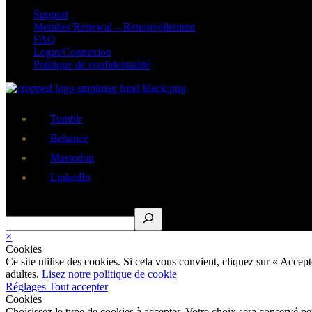
Support
Member Renewal – Renouvellement
FAQ
Login/Connexion
Politique de confidentialité
Tumblr
Behance
Mastodon
LinkedIn
Rechercher
×
Cookies
Ce site utilise des cookies. Si cela vous convient, cliquez sur « Acce
adultes.
Lisez notre politique de cookie
Réglages
Tout accepter
Cookies
Choisissez le type de cookies à accepter. Votre choix sera conservé p