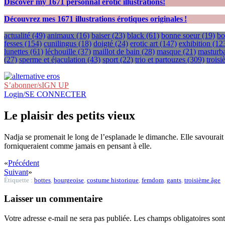
Discover my
1671
personnal erotic illustrations!
Découvrez mes
1671
illustrations érotiques originales !
actualité
(49)
animaux
(16)
baiser
(23)
black
(61)
bonne soeur
(19)
bo
fesses
(154)
cunilingus
(18)
doigté
(24)
erotic art
(147)
exhibition
(12
lunettes
(61)
léchouille
(37)
maillot de bain
(28)
masque
(21)
masturba
(27)
sperme et éjaculation
(43)
sport
(22)
trio et partouzes
(309)
trois
S’abonner/sIGN UP
Login/SE CONNECTER
Le plaisir des petits vieux
Nadja se promenait le long de l’esplanade le dimanche. Elle savourait l
forniqueraient comme jamais en pensant à elle.
«
Précédent
Suivant
»
Étiquette :
bottes
,
bourgeoise
,
costume historique
,
femdom
,
gants
,
troisième âge
Laisser un commentaire
Votre adresse e-mail ne sera pas publiée.
Les champs obligatoires son