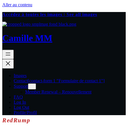
Aller au contenu
Accédez à toutes les images | See all images
Camille MM
Images
Contact
[contact-form 1 "Formulaire de contact 1"]
Support
Member Renewal – Renouvellement
FAQ
Log In
Log Out
Profile/Profil
RedRump