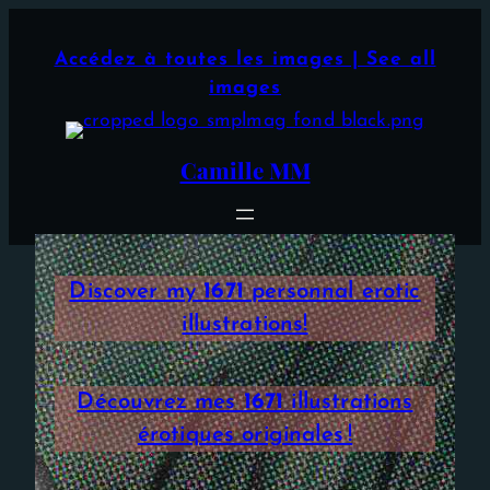
Aller
×
au
Accédez à toutes les images | See all
contenu
images
Camille MM
Discover my
1671
personnal erotic
illustrations!
Découvrez mes
1671
illustrations
érotiques originales !