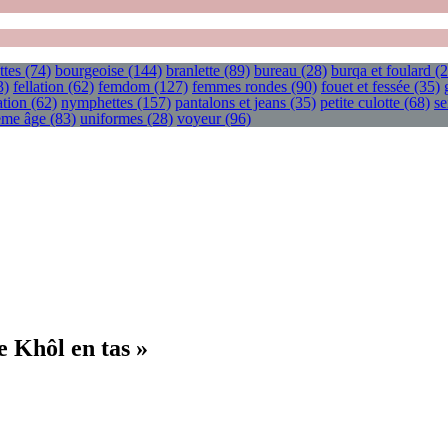
ttes
(74)
bourgeoise
(144)
branlette
(89)
bureau
(28)
burqa et foulard
(2
3)
fellation
(62)
femdom
(127)
femmes rondes
(90)
fouet et fessée
(35)
tion
(62)
nymphettes
(157)
pantalons et jeans
(35)
petite culotte
(68)
se
ième âge
(83)
uniformes
(28)
voyeur
(96)
 Khôl en tas »