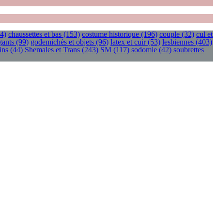
4)
chaussettes et bas
(153)
costume historique
(196)
couple
(32)
cul et
gants
(99)
godemichés et objets
(96)
latex et cuir
(53)
lesbiennes
(403)
ins
(44)
Shemales et Trans
(243)
SM
(117)
sodomie
(42)
soubrettes