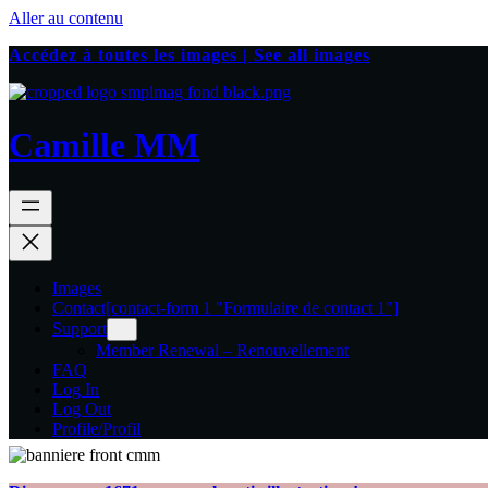
Aller au contenu
Accédez à toutes les images | See all images
Camille MM
Images
Contact
[contact-form 1 "Formulaire de contact 1"]
Support
Member Renewal – Renouvellement
FAQ
Log In
Log Out
Profile/Profil