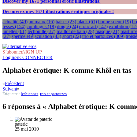
Discover my
1671
personnal erotic illustrations!
Découvrez mes
1671
illustrations érotiques originales !
actualité
(49)
animaux
(16)
baiser
(23)
black
(61)
bonne soeur
(19)
bo
fesses
(154)
cunilingus
(18)
doigté
(24)
erotic art
(147)
exhibition
(12
lunettes
(61)
léchouille
(37)
maillot de bain
(28)
masque
(21)
masturba
(27)
sperme et éjaculation
(43)
sport
(22)
trio et partouzes
(309)
trois
S’abonner/sIGN UP
Login/SE CONNECTER
Alphabet érotique: K comme Khôl en tas
«
Précédent
Suivant
»
Étiquette :
lesbiennes
,
trio et partouzes
6 réponses à « Alphabet érotique: K comme
pateric
25 mai 2010