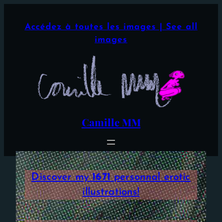
Aller
×
au
Accédez à toutes les images | See all
contenu
images
Camille MM
Discover my
1671
personnal erotic
illustrations!