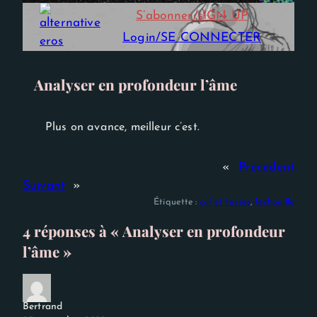
Experience
S’abonner/sIGN UP
Afin que notre
site Web
Login/SE CONNECTER
fonctionne
aussi bien que
possible lors
de votre
Analyser en profondeur l’âme
visite. Si vous
refusez ces
cookies,
certaines
Plus on avance, meilleur c’est.
fonctionnalités
disparaîtront
du site Web.
«
Précédent
Suivant
»
Étiquette :
cul et fesses
, 
léchouille
4 réponses à « Analyser en profondeur
l’âme »
Bertrand