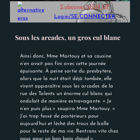
Experience
S’abonner/sIGN UP
Afin que notre
site Web
Login/SE CONNECTER
fonctionne
aussi bien que
possible lors
de votre
Sous les arcades, un gros cul blanc
visite. Si vous
refusez ces
cookies,
certaines
Ainsi donc, Mme Martouy et sa cousine
fonctionnalités
n’en avait pas fini avec cette journée
disparaîtront
épuisante. À peine sortie du presbytère,
du site Web.
alors que la nuit était déjà tombée, elle
virent apparaître sous les arcades de la
rue des Talents un énorme cul blanc qui
ondulait de manière extravagante. « Je
n’en puis plus » soupira Mme Martouy. «
J’ai trop fessé de postérieurs pour
aujourd’hui et léché des trous de balle
pour le reste de ma vie. Rentrons vite chez
nous pour un bon bain chaud ».