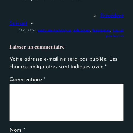
«
Précédent
Suivant
»
Étiquette :
costume historique
, 
exhibition
, 
lesbiennes
, 
trio et
partouzes
Laisser un commentaire
Votre adresse e-mail ne sera pas publiée.
Les
champs obligatoires sont indiqués avec
*
Commentaire
*
Nom
*