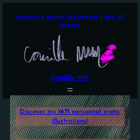
Aller
×
au
Accédez à toutes les images | See all
contenu
images
Camille MM
Discover my
1671
personnal erotic
illustrations!