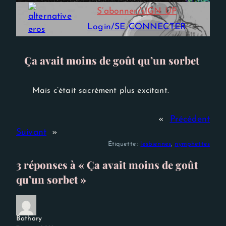
Experience
S’abonner/sIGN UP
Afin que notre
site Web
Login/SE CONNECTER
fonctionne
aussi bien que
possible lors
de votre
Ça avait moins de goût qu’un sorbet
visite. Si vous
refusez ces
cookies,
certaines
Mais c’était sacrément plus excitant.
fonctionnalités
disparaîtront
du site Web.
«
Précédent
Suivant
»
Étiquette :
lesbiennes
, 
nymphettes
3 réponses à « Ça avait moins de goût
qu’un sorbet »
Bathory