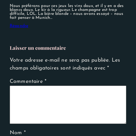
Nous préférons pour ces jeux les vins doux, et il y en a des
blancs doux. Le kir à la rigueur. Le champagne est trop
difficile, LOL. La bière blonde – nous avons essayé – nous
fait penser à Munich…
Répondre
Laisser un commentaire
Votre adresse e-mail ne sera pas publiée.
Les
champs obligatoires sont indiqués avec
*
Commentaire
*
Nom
*