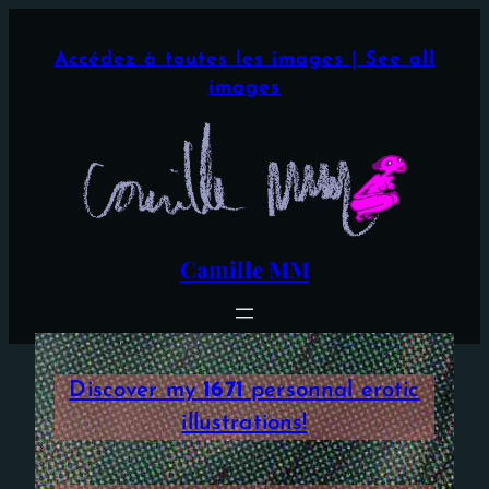
Aller
×
au
Accédez à toutes les images | See all
contenu
images
Camille MM
Discover my
1671
personnal erotic
illustrations!