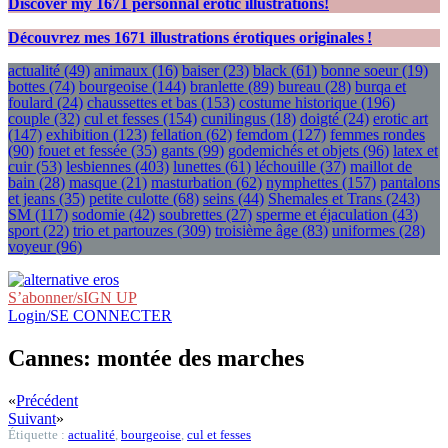
Discover my
1671
personnal erotic illustrations!
Découvrez mes
1671
illustrations érotiques originales !
actualité
(49)
animaux
(16)
baiser
(23)
black
(61)
bonne soeur
(19)
bottes
(74)
bourgeoise
(144)
branlette
(89)
bureau
(28)
burqa et
foulard
(24)
chaussettes et bas
(153)
costume historique
(196)
couple
(32)
cul et fesses
(154)
cunilingus
(18)
doigté
(24)
erotic art
(147)
exhibition
(123)
fellation
(62)
femdom
(127)
femmes rondes
(90)
fouet et fessée
(35)
gants
(99)
godemichés et objets
(96)
latex et
cuir
(53)
lesbiennes
(403)
lunettes
(61)
léchouille
(37)
maillot de
bain
(28)
masque
(21)
masturbation
(62)
nymphettes
(157)
pantalons
et jeans
(35)
petite culotte
(68)
seins
(44)
Shemales et Trans
(243)
SM
(117)
sodomie
(42)
soubrettes
(27)
sperme et éjaculation
(43)
sport
(22)
trio et partouzes
(309)
troisième âge
(83)
uniformes
(28)
voyeur
(96)
S’abonner/sIGN UP
Login/SE CONNECTER
Cannes: montée des marches
«
Précédent
Suivant
»
Étiquette :
actualité
,
bourgeoise
,
cul et fesses