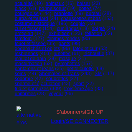
actualité
(49)
animaux
(16)
baiser
(23)
black
(61)
bonne soeur
(19)
bottes
(74)
bourgeoise
(144)
branlette
(89)
bureau
(28)
burqa et foulard
(24)
chaussettes et bas
(153)
costume historique
(196)
couple
(32)
cul et fesses
(154)
cunilingus
(18)
doigté
(24)
erotic art
(147)
exhibition
(123)
fellation
(62)
femdom
(127)
femmes rondes
(90)
fouet et fessée
(35)
gants
(99)
godemichés et objets
(96)
latex et cuir
(53)
lesbiennes
(403)
lunettes
(61)
léchouille
(37)
maillot de bain
(28)
masque
(21)
masturbation
(62)
nymphettes
(157)
pantalons et jeans
(35)
petite culotte
(68)
seins
(44)
Shemales et Trans
(243)
SM
(117)
sodomie
(42)
soubrettes
(27)
Nécessaire
sperme et éjaculation
(43)
sport
(22)
Ces cookies
trio et partouzes
(309)
troisième âge
(83)
ne sont pas
uniformes
(28)
voyeur
(96)
facultatifs. Ils
sont
nécessaires au
S’abonner/sIGN UP
fonctionnement
Login/SE CONNECTER
du site Web.