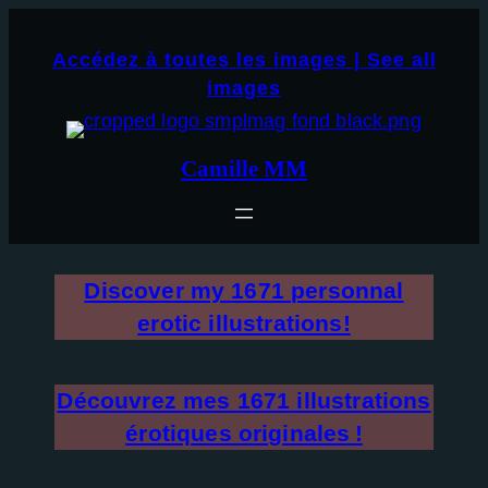
Aller
×
au
Accédez à toutes les images | See all
contenu
images
Camille MM
Discover my
1671
personnal
erotic illustrations!
Découvrez mes
1671
illustrations
érotiques originales !