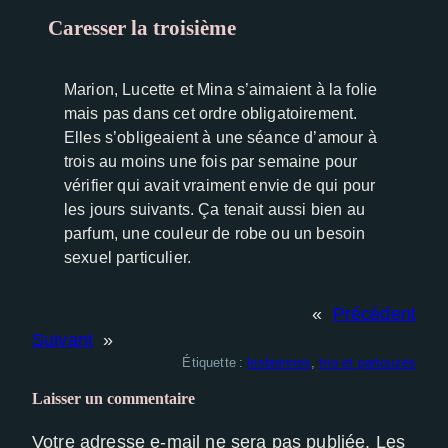
Caresser la troisième
Experience
Afin que notre
site Web
Marion, Lucette et Mina s’aimaient à la folie
fonctionne
mais pas dans cet ordre obligatoirement.
aussi bien
Elles s’obligeaient à une séance d’amour à
que possible
trois au moins une fois par semaine pour
lors de votre
vérifier qui avait vraiment envie de qui pour
visite. Si vous
les jours suivants. Ça tenait aussi bien au
refusez ces
cookies,
parfum, une couleur de robe ou un besoin
certaines
sexuel particulier.
fonctionnalités
disparaîtront
«
Précédent
du site Web.
Suivant
»
Étiquette :
lesbiennes
, 
trio et partouzes
Laisser un commentaire
Votre adresse e-mail ne sera pas publiée.
Les