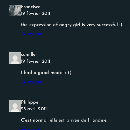
Experience
Francisco
Afin que notre
site Web
19 février 2011
fonctionne
aussi bien que
the expression of angry girl is very successful :)
possible lors
de votre
Répondre
visite. Si vous
refusez ces
cookies,
certaines
camille
fonctionnalités
19 février 2011
disparaîtront
du site Web.
I had a good model :-))
Répondre
Philippe
23 avril 2011
C’est normal, elle est privée de friandise.
Répondre