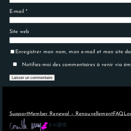
E-mail
*
Site web
Enregistrer mon nom, mon e-mail et mon site d
Notifiez-moi des commentaires à venir via ém
Support
Member Renewal – Renouvellement
FAQ
Lo
Tumblr
Behance
Mastodon
LinkedIn