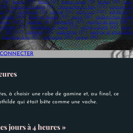
x
(16)
baiser
(23)
black
(61)
bonne soeur
(19)
bottes
(74)
bour
(28)
burqa et foulard
(24)
chaussettes et bas
(153)
costume hi
es
(154)
cunilingus
(18)
doigté
(24)
erotic art
(147)
exhibition
(
 rondes
(90)
fouet et fessée
(35)
gants
(99)
godemichés et obj
iennes
(403)
lunettes
(61)
léchouille
(37)
maillot de bain
(28)
phettes
(157)
pantalons et jeans
(35)
petite culotte
(68)
seins
3)
SM
(117)
sodomie
(42)
soubrettes
(27)
sperme et éjaculatio
troisième âge
(83)
uniformes
(28)
voyeur
(96)
E CONNECTER
heures
tes, à choisir une robe de gamine et, au final, ce
lothilde qui était bête comme une vache.
es jours à 4 heures »