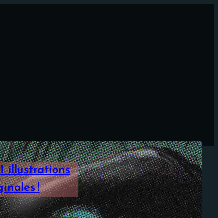
1
illustrations
inales !