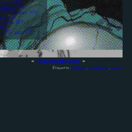
geoise
(144)
storique
(196)
123)
fellation
(62)
ets
(96)
masque
(21)
(44)
n
(43)
sport
(22)
«
Précédent
Suivant
»
Étiquette :
fellation
, 
nymphettes
, 
voyeur