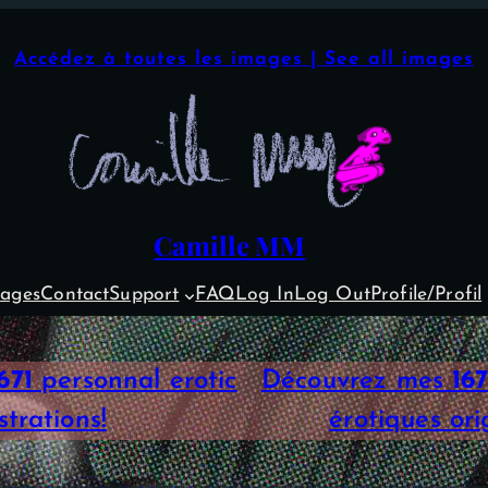
Accédez à toutes les images | See all images
Camille MM
ages
Contact
Support
FAQ
Log In
Log Out
Profile/Profil
671
personnal erotic
Découvrez mes
167
ustrations!
érotiques orig