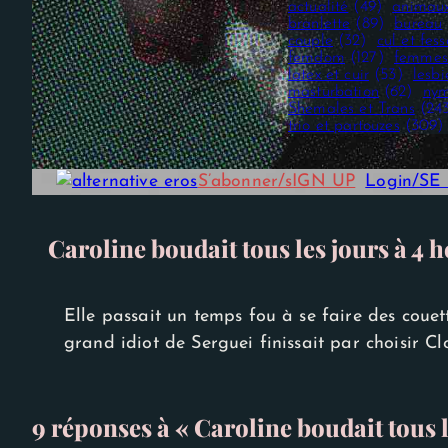
actualité
(49)
animau
branlette
(89)
bureau
couple
(32)
cul et fess
femdom
(127)
femmes
latex et cuir
(53)
lesb
masturbation
(62)
nym
Shemales et Trans
(24
trio et partouzes
(309)
S’abonner/sIGN UP
Login/S
Caroline boudait tous les jours à 4 
Nécessaire
Ces cookies ne
sont pas
Elle passait un temps fou à se faire des couet
facultatifs. Ils
sont
grand idiot de Serguei finissait par choisir C
nécessaires au
fonctionnement
du site Web.
9 réponses à « Caroline boudait tous l