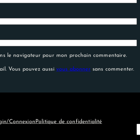
ans le navigateur pour mon prochain commentaire.
ail. Vous pouvez aussi
vous abonner
sans commenter.
gin/Connexion
Politique de confidentialité
e