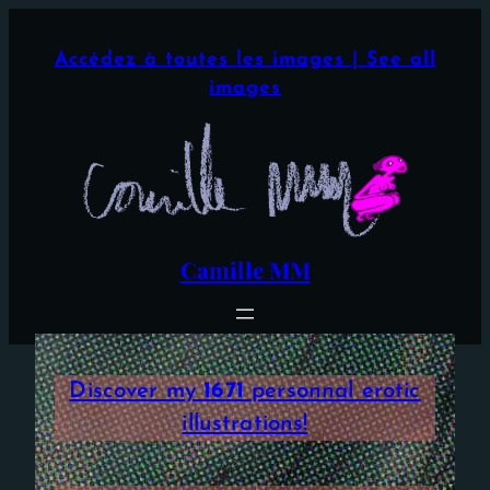
Aller
×
au
Accédez à toutes les images | See all
contenu
images
Camille MM
Discover my
1671
personnal erotic
illustrations!