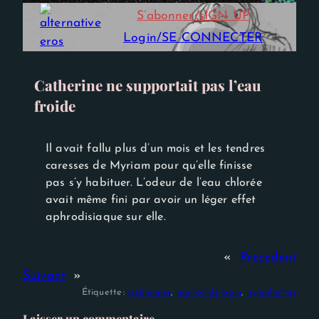
Experience
S’abonner/sIGN UP
Afin que notre
site Web
Login/SE CONNECTER
fonctionne
aussi bien que
possible lors
de votre
Catherine ne supportait pas l’eau
visite. Si vous
froide
refusez ces
cookies,
certaines
fonctionnalités
Il avait fallu plus d’un mois et les tendres
disparaîtront
du site Web.
caresses de Myriam pour qu’elle finisse
pas s’y habituer. L’odeur de l’eau chlorée
avait même fini par avoir un léger effet
aphrodisiaque sur elle.
«
Précédent
Suivant
»
Étiquette :
lesbiennes
, 
maillot de bain
, 
nymphettes
Laisser un commentaire