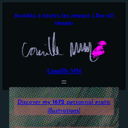
Aller
×
au
Accédez à toutes les images | See all
contenu
images
Camille MM
Discover my
1672
personnal erotic
illustrations!