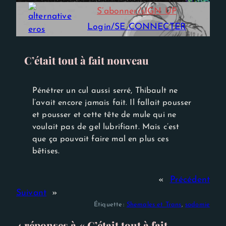
Experience
S’abonner/sIGN UP
Afin que notre
site Web
Login/SE CONNECTER
fonctionne
aussi bien que
possible lors
de votre
C’était tout à fait nouveau
visite. Si vous
refusez ces
cookies,
certaines
Pénétrer un cul aussi serré, Thibault ne
fonctionnalités
l’avait encore jamais fait. Il fallait pousser
disparaîtront
et pousser et cette tête de mule qui ne
du site Web.
voulait pas de gel lubrifiant. Mais c’est
que ça pouvait faire mal en plus ces
bêtises.
«
Précédent
Suivant
»
Étiquette :
Shemales et Trans
, 
sodomie
4 réponses à « C’était tout à fait