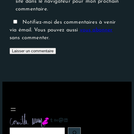
site dans le navigateur pour mon prochain
commentaire.
Notifiez-moi des commentaires à venir
via émail. Vous pouvez aussi
vous abonner
sans commenter.
Tumblr
Behance
Mastodon
LinkedIn
R