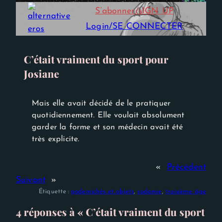
Experience
S’abonner/sIGN UP
Afin que notre
site Web
Login/SE CONNECTER
fonctionne
aussi bien que
possible lors
de votre
C’était vraiment du sport pour
visite. Si vous
Josiane
refusez ces
cookies,
certaines
fonctionnalités
Mais elle avait décidé de le pratiquer
disparaîtront
du site Web.
quotidiennement. Elle voulait absolument
garder la forme et son médecin avait été
très explicite.
«
Précédent
Suivant
»
Étiquette :
godemichés et objets
, 
sodomie
, 
troisième âge
4 réponses à « C’était vraiment du sport