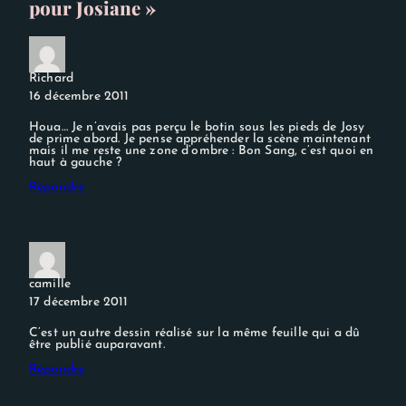
pour Josiane »
Richard
16 décembre 2011
Houa… Je n’avais pas perçu le botin sous les pieds de Josy
de prime abord. Je pense appréhender la scène maintenant
mais il me reste une zone d’ombre : Bon Sang, c’est quoi en
haut à gauche ?
Répondre
camille
17 décembre 2011
C’est un autre dessin réalisé sur la même feuille qui a dû
être publié auparavant.
Répondre