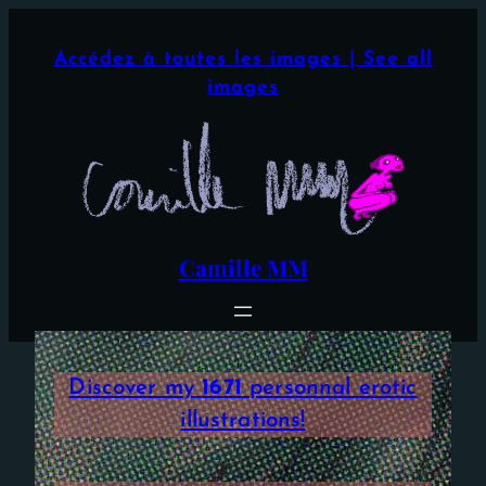
Aller
×
au
Accédez à toutes les images | See all
contenu
images
Camille MM
Discover my
1671
personnal erotic
illustrations!