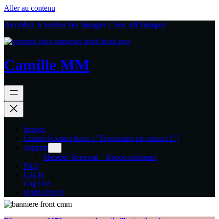
Aller au contenu
Accédez à toutes les images | See all images
Camille MM
Images
Contact
[contact-form 1 "Formulaire de contact 1"]
Support
Member Renewal – Renouvellement
FAQ
Log In
Log Out
Profile/Profil