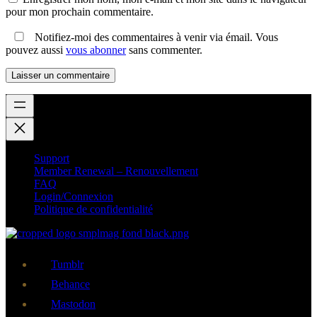
pour mon prochain commentaire.
Notifiez-moi des commentaires à venir via émail. Vous
pouvez aussi
vous abonner
sans commenter.
Support
Member Renewal – Renouvellement
FAQ
Login/Connexion
Politique de confidentialité
Tumblr
Behance
Mastodon