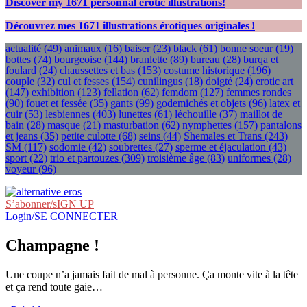
Discover my
1671
personnal erotic illustrations!
Découvrez mes
1671
illustrations érotiques originales !
actualité
(49)
animaux
(16)
baiser
(23)
black
(61)
bonne soeur
(19)
bottes
(74)
bourgeoise
(144)
branlette
(89)
bureau
(28)
burqa et
foulard
(24)
chaussettes et bas
(153)
costume historique
(196)
couple
(32)
cul et fesses
(154)
cunilingus
(18)
doigté
(24)
erotic art
(147)
exhibition
(123)
fellation
(62)
femdom
(127)
femmes rondes
(90)
fouet et fessée
(35)
gants
(99)
godemichés et objets
(96)
latex et
cuir
(53)
lesbiennes
(403)
lunettes
(61)
léchouille
(37)
maillot de
bain
(28)
masque
(21)
masturbation
(62)
nymphettes
(157)
pantalons
et jeans
(35)
petite culotte
(68)
seins
(44)
Shemales et Trans
(243)
SM
(117)
sodomie
(42)
soubrettes
(27)
sperme et éjaculation
(43)
sport
(22)
trio et partouzes
(309)
troisième âge
(83)
uniformes
(28)
voyeur
(96)
S’abonner/sIGN UP
Login/SE CONNECTER
Champagne !
Une coupe n’a jamais fait de mal à personne. Ça monte vite à la tête
et ça rend toute gaie…