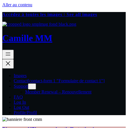
Aller au contenu
Accédez à toutes les images | See all images
Camille MM
Images
Contact
[contact-form 1 "Formulaire de contact 1"]
Support
Member Renewal – Renouvellement
FAQ
Log In
Log Out
Profile/Profil