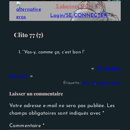
Experience
S’abonner/sIGN UP
Afin que notre
site Web
Login/SE CONNECTER
fonctionne
aussi bien que
possible lors
de votre
Clito 77 (7)
visite. Si vous
refusez ces
cookies,
certaines
1. “Vas-y, comme ça, c’est bon !”
fonctionnalités
disparaîtront
du site Web.
«
Précédent
Suivant
»
Étiquette :
Clito 77
, 
petite culotte
Laisser un commentaire
Votre adresse e-mail ne sera pas publiée.
Les
champs obligatoires sont indiqués avec
*
Commentaire
*