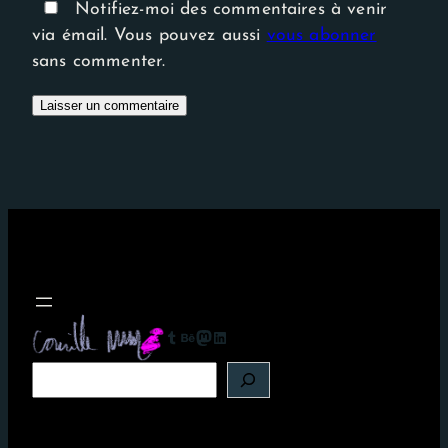
Notifiez-moi des commentaires à venir
via émail. Vous pouvez aussi
vous abonner
sans commenter.
Tumblr
Behance
Mastodon
LinkedIn
R
e
c