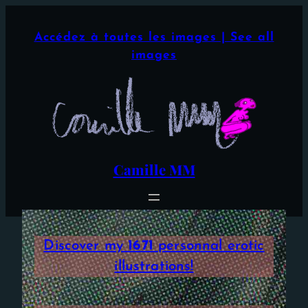
Aller
×
au
Accédez à toutes les images | See all
contenu
images
Camille MM
Discover my
1671
personnal erotic
illustrations!