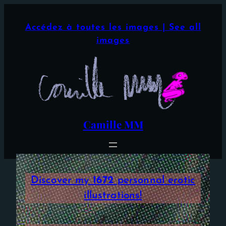
Aller
×
au
Accédez à toutes les images | See all
contenu
images
Camille MM
Discover my
1672
personnal erotic
illustrations!