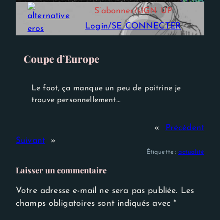
Experience
S’abonner/sIGN UP
Afin que notre
site Web
Login/SE CONNECTER
fonctionne
aussi bien que
possible lors
de votre
Coupe d’Europe
visite. Si vous
refusez ces
cookies,
certaines
Le foot, ça manque un peu de poitrine je
fonctionnalités
trouve personnellement…
disparaîtront
du site Web.
«
Précédent
Suivant
»
Étiquette :
actualité
Laisser un commentaire
Votre adresse e-mail ne sera pas publiée.
Les
champs obligatoires sont indiqués avec
*