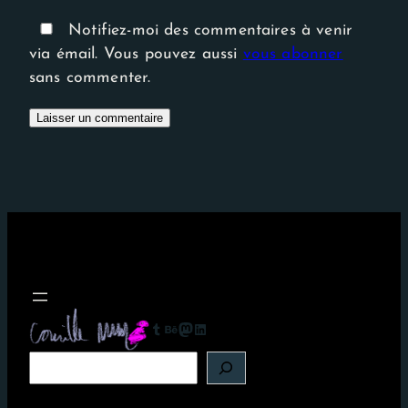
Notifiez-moi des commentaires à venir
via émail. Vous pouvez aussi
vous abonner
sans commenter.
Tumblr
Behance
Mastodon
LinkedIn
R
e